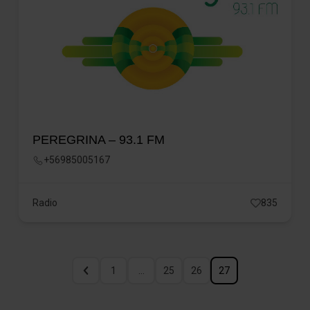
PEREGRINA – 93.1 FM
+56985005167
Radio
835
1
…
25
26
27