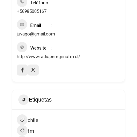
Teléfono
+56985005167
Email
juvago@gmail.com
Website
http://www.radioperegrinafm.cl/
Etiquetas
chile
fm