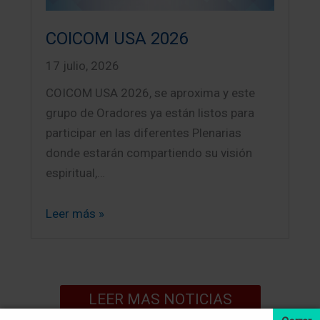
COICOM USA 2026
17 julio, 2026
COICOM USA 2026, se aproxima y este
grupo de Oradores ya están listos para
participar en las diferentes Plenarias
donde estarán compartiendo su visión
espiritual,…
Leer más »
LEER MAS NOTICIAS