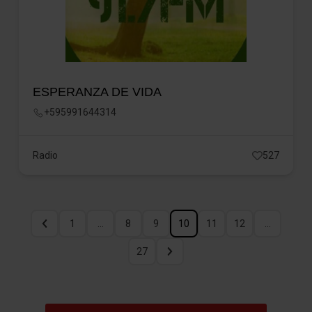
ESPERANZA DE VIDA
+595991644314
Radio
527
1
…
8
9
10
11
12
…
27