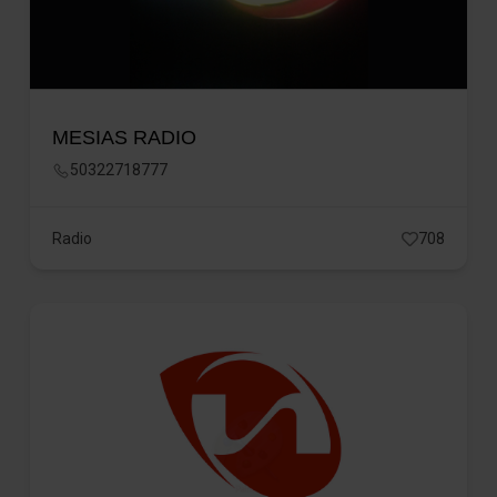
MESIAS RADIO
50322718777
Radio
708