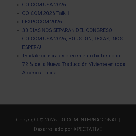
COICOM USA 2026
COICOM 2026 Talk 1
FEXPOCOM 2026
30 DIAS NOS SEPARAN DEL CONGRESO
COICOM USA 2026, HOUSTON, TEXAS, ¡NOS
ESPERA!
Tyndale celebra un crecimiento histórico del
72 % de la Nueva Traducción Viviente en toda
América Latina
Copyright © 2026
COICOM INTERNACIONAL
|
Desarrollado por XPECTATIVE