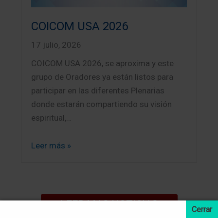
COICOM USA 2026
17 julio, 2026
COICOM USA 2026, se aproxima y este
grupo de Oradores ya están listos para
participar en las diferentes Plenarias
donde estarán compartiendo su visión
espiritual,…
Leer más »
LEER MAS NOTICIAS