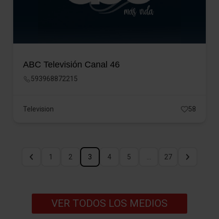
ABC Televisión Canal 46
593968872215
Television
58
1
2
3
4
5
…
27
VER TODOS LOS MEDIOS