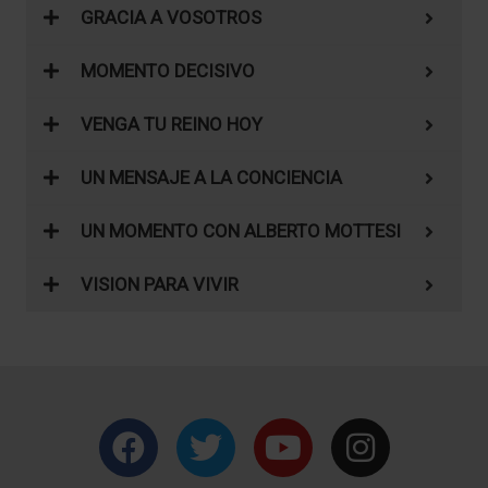
GRACIA A VOSOTROS
MOMENTO DECISIVO
VENGA TU REINO HOY
UN MENSAJE A LA CONCIENCIA
UN MOMENTO CON ALBERTO MOTTESI
VISION PARA VIVIR
F
T
Y
I
a
w
o
n