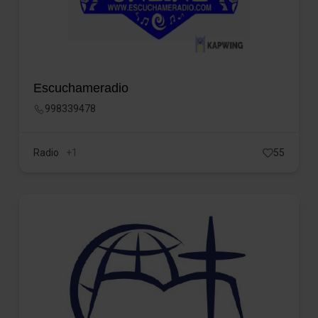
Escuchameradio
998339478
Radio
+1
55