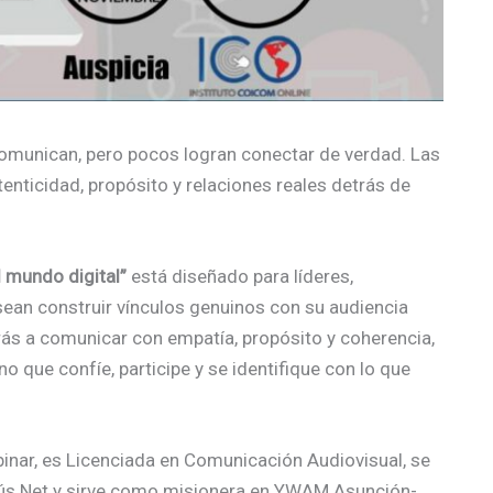
comunican, pero pocos logran conectar de verdad. Las
nticidad, propósito y relaciones reales detrás de
l mundo digital”
está diseñado para líderes,
ean construir vínculos genuinos con su audiencia
derás a comunicar con empatía, propósito y coherencia,
 que confíe, participe y se identifique con lo que
inar, es Licenciada en Comunicación Audiovisual, se
sús.Net y sirve como misionera en YWAM Asunción-