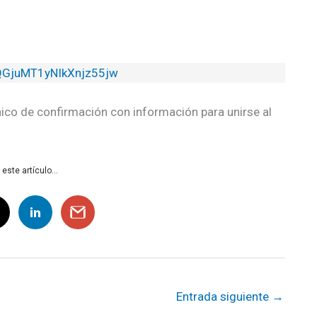
6QGjuMT1yNIkXnjz55jw
ónico de confirmación con información para unirse al
ste artículo...
Entrada siguiente
→