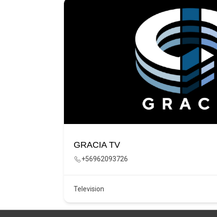
GRACIA TV
+56962093726
78
Television