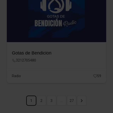
Gotas de Bendicion
3212705480
Radio
59
1
2
3
…
27