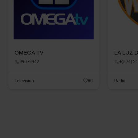
OMEGA TV
LA LUZ 
99079942
+(574) 2
Television
80
Radio