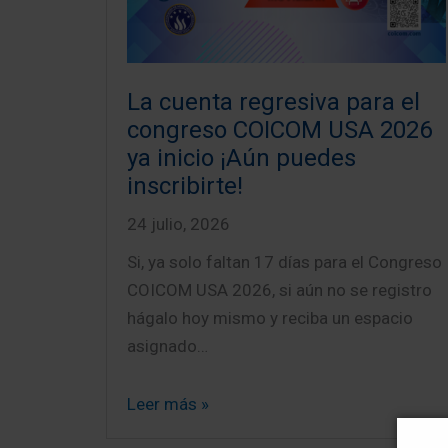
La cuenta regresiva para el
congreso COICOM USA 2026
ya inicio ¡Aún puedes
inscribirte!
24 julio, 2026
Si, ya solo faltan 17 días para el Congreso
COICOM USA 2026, si aún no se registro
hágalo hoy mismo y reciba un espacio
asignado…
Leer más »