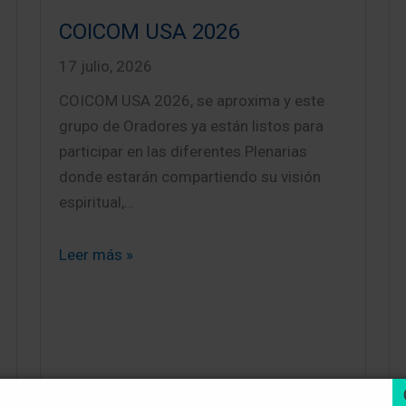
COICOM USA 2026
17 julio, 2026
COICOM USA 2026, se aproxima y este
grupo de Oradores ya están listos para
participar en las diferentes Plenarias
donde estarán compartiendo su visión
espiritual,…
Leer más »