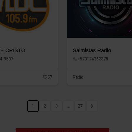
DE CRISTO
Salmistas Radio
14-9537
+573124262378
57
Radio
1
2
3
…
27