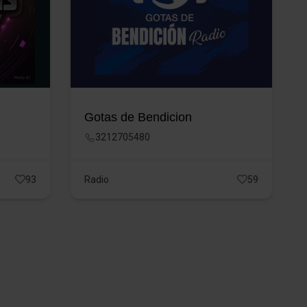
Gotas de Bendicion
3212705480
93
Radio
59