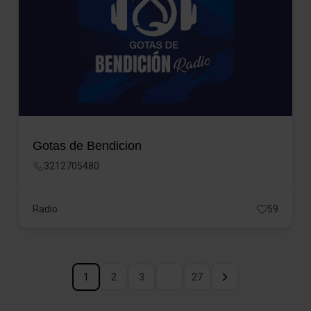
Gotas de Bendicion
3212705480
Radio
59
1
2
3
…
27