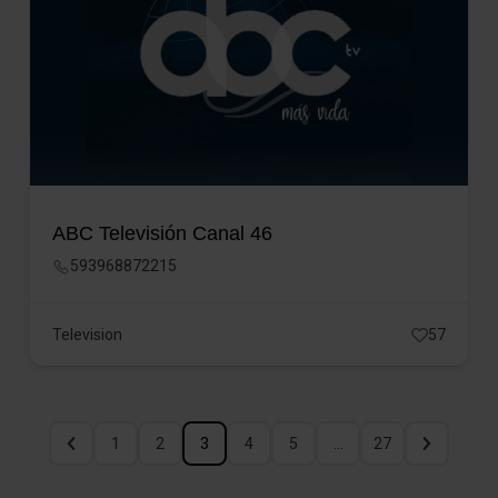
ABC Televisión Canal 46
593968872215
Television
57
1
2
3
4
5
…
27