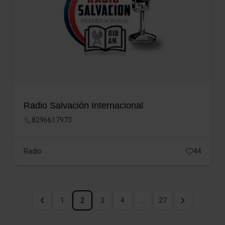
Radio Salvación Internacional
8296617973
Radio
44
1
2
3
4
…
27