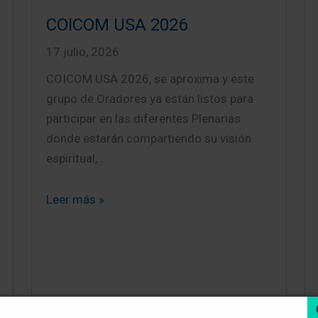
COICOM USA 2026
17 julio, 2026
COICOM USA 2026, se aproxima y este
grupo de Oradores ya están listos para
participar en las diferentes Plenarias
donde estarán compartiendo su visión
espiritual,…
Leer más »