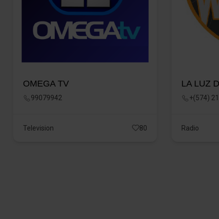
OMEGA TV
LA LUZ 
99079942
+(574) 2
Television
80
Radio