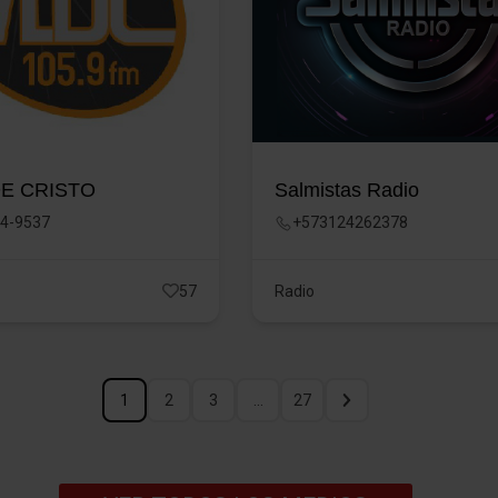
DE CRISTO
Salmistas Radio
14-9537
+573124262378
57
Radio
1
2
3
…
27