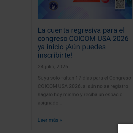
La cuenta regresiva para el
congreso COICOM USA 2026
ya inicio ¡Aún puedes
inscribirte!
24 julio, 2026
Si, ya solo faltan 17 días para el Congreso
COICOM USA 2026, si aún no se registro
hágalo hoy mismo y reciba un espacio
asignado…
Leer más »