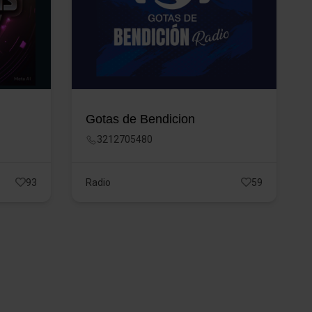
Gotas de Bendicion
3212705480
93
Radio
59